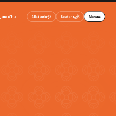
En appuyant sur le bouton de validation, vous
acceptez notre
politique de confidentialité
.
jourd’hui
Billetterie
Soutenir
Menu