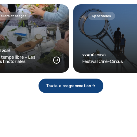
eliers et stages
Spectacles
T 2026
22 AOÛT 2026
r temps libre – Les
s tinctoriales
Festival Ciné-Circus
Toute la programmation