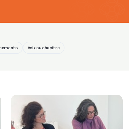
nements
Voix au chapitre