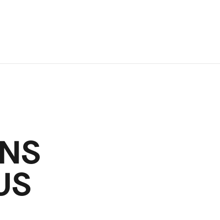
NS
US