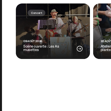
Concert
At
09 AOÛT 2026
20 AOÛ
Scène ouverte : Les As
Atelie
musettes
plante