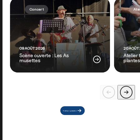
Concert
Ate
09 AOÛT 2026
20 AOÛT
Scène ouverte : Les As
Atelier
musettes
plantes
Toute la programmation