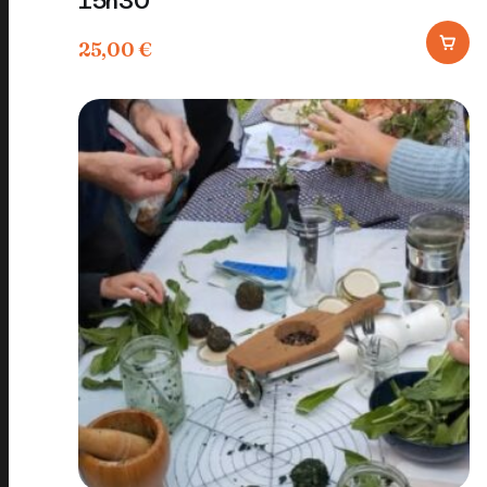
15h30
25,00
€