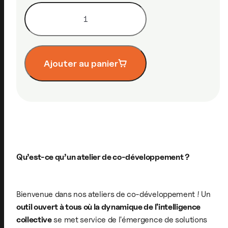
quantité
de
Atelier
de
co-
Ajouter au panier
développement
-
mardi
2
décembre,
de
10h30
Qu’est-ce qu’un atelier de co-développement ?
à
12h
Bienvenue dans nos ateliers de co-développement ! Un
outil ouvert à tous où la dynamique de l'intelligence
collective
se met service de l'émergence de solutions