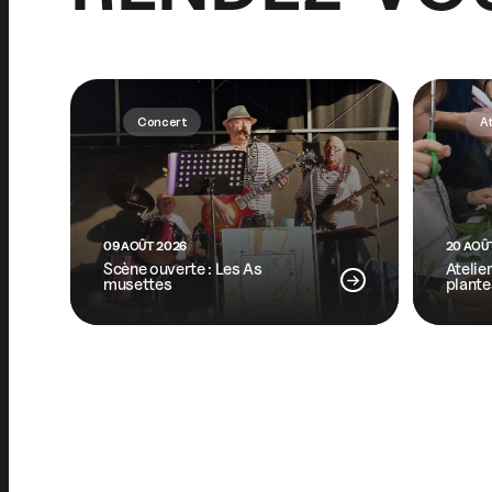
Concert
At
09 AOÛT 2026
20 AOÛ
Scène ouverte : Les As
Atelie
musettes
plante