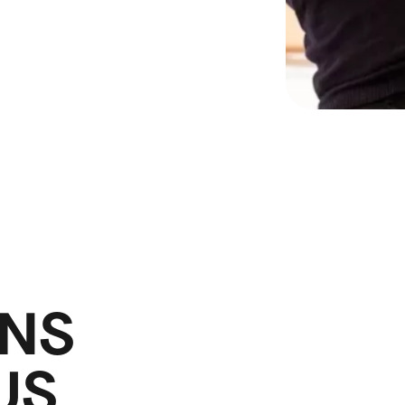
NS
US