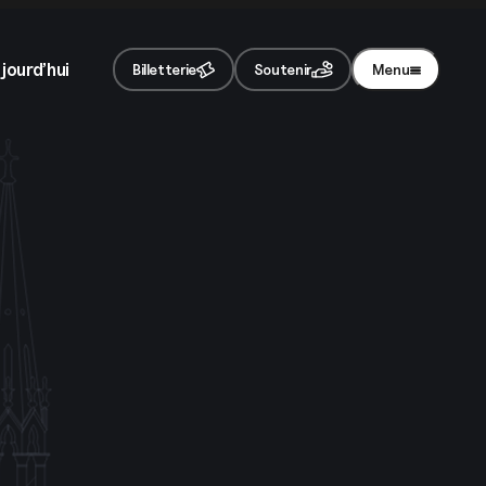
acceptez notre
politique de confidentialité
.
jourd’hui
Billetterie
Soutenir
Menu