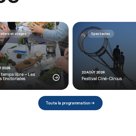
eliers et stages
Spectacles
T 2026
22 AOÛT 2026
r temps libre – Les
s tinctoriales
Festival Ciné-Circus
Toute la programmation