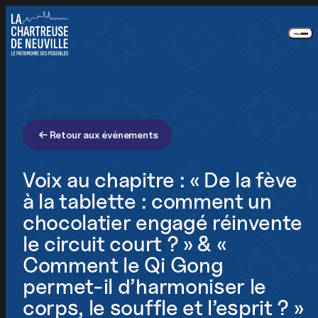
Panneau de gestion des cookies
Créateurs et chercheurs
Aidants et personnes fragilisées
Menu
Nous suivre
Retour aux événements
Notre newsletter
Recevez chaque mois toute notre actualité
Voix au chapitre : « De la fève
à la tablette : comment un
chocolatier engagé réinvente
le circuit court ? » & «
Je m'inscris
Comment le Qi Gong
En appuyant sur le bouton de validation, vous
acceptez notre
politique de confidentialité
.
permet-il d’harmoniser le
corps, le souffle et l’esprit ? »