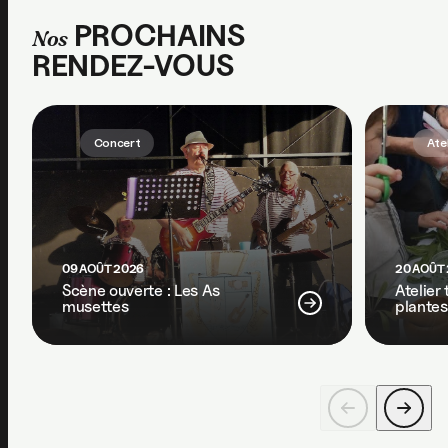
PROCHAINS
Nos
RENDEZ-VOUS
Concert
Ate
09 AOÛT 2026
20 AOÛT
Scène ouverte : Les As
Atelier
musettes
plantes