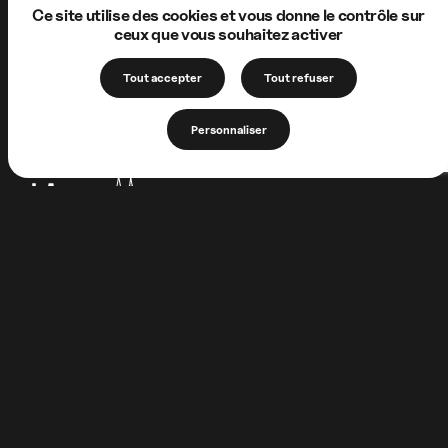
Ce site utilise des cookies et vous donne le contrôle sur
ceux que vous souhaitez activer
Tout accepter
Tout refuser
Personnaliser
1 Allée de la Chartreuse
62170 Neuville-sous-Montreuil
FRANCE
+33 (0)3 21 06 56 97
association@lachartreusedeneuville.org