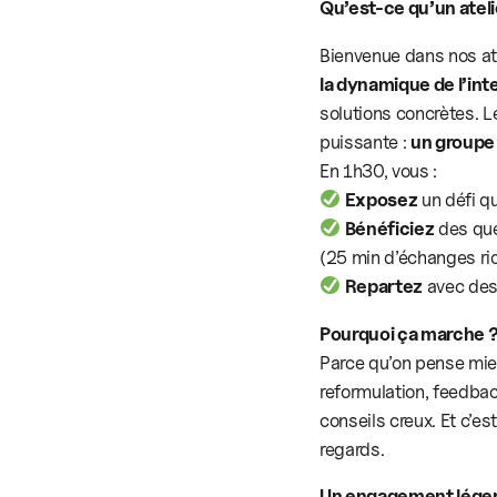
Qu’est-ce qu’un atel
Bienvenue dans nos a
la dynamique de l’int
solutions concrètes. 
puissante :
un groupe 
En 1h30, vous :
Exposez
un défi qu
Bénéficiez
des que
(25 min d’échanges ri
Repartez
avec des 
Pourquoi ça marche 
Parce qu’on pense mieu
reformulation, feedbac
conseils creux. Et c’es
regards.
Un engagement lége