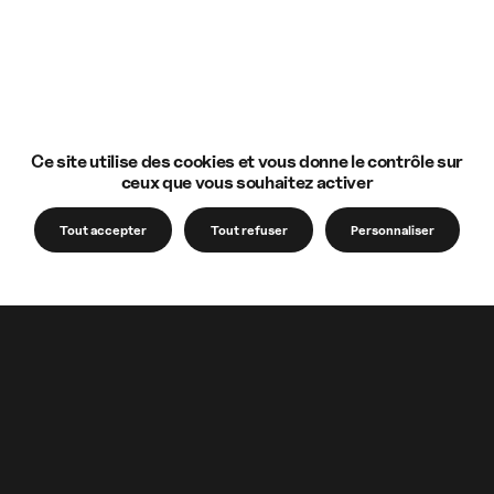
Ce site utilise des cookies et vous donne le contrôle sur
ceux que vous souhaitez activer
Tout accepter
Tout refuser
Personnaliser
Notre accompagnement
Votre venue à l
Entreprises et organisations
Visiter le 
Acteurs publics
jardins
Propriétaires de monuments
Nos coups
en péril
Découvrir 
Enseignants, parents et
Développer