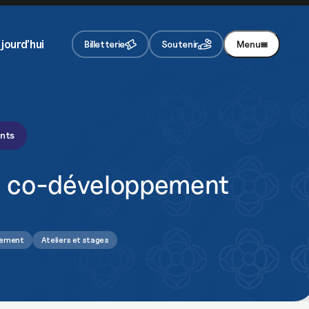
Je m'inscris
jourd’hui
Billetterie
Soutenir
Menu
En appuyant sur le bouton de validation, vous
acceptez notre
politique de confidentialité
.
ents
de co-développement
pement
Ateliers et stages