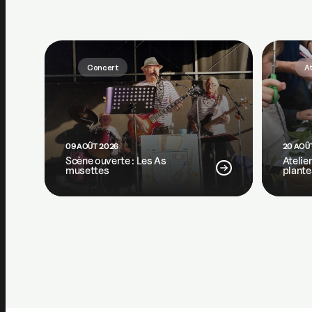
Concert
At
09 AOÛT 2026
20 AOÛ
Scène ouverte : Les As
Atelie
musettes
plante