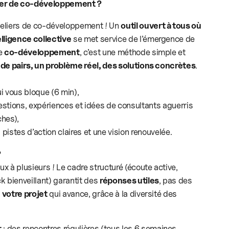
ier de co-développement ?
teliers de co-développement ! Un
outil ouvert à tous où
elligence collective
se met service de l’émergence de
Le
co-développement
, c’est une méthode simple et
de pairs, un problème réel, des solutions concrètes
.
i vous bloque (6 min),
stions, expériences et idées de consultants aguerris
ches),
pistes d’action claires et une vision renouvelée.
?
x à plusieurs ! Le cadre structuré (écoute active,
k bienveillant) garantit des
réponses utiles
, pas des
t
votre projet
qui avance, grâce à la diversité des
r
: des rencontres régulières (tous les 6 semaines