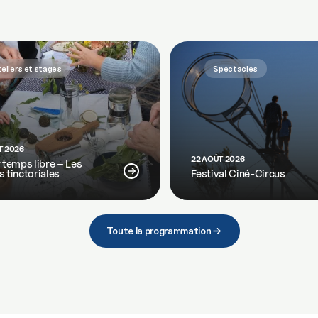
eliers et stages
Spectacles
T 2026
22 AOÛT 2026
r temps libre – Les
s tinctoriales
Festival Ciné-Circus
Toute la programmation