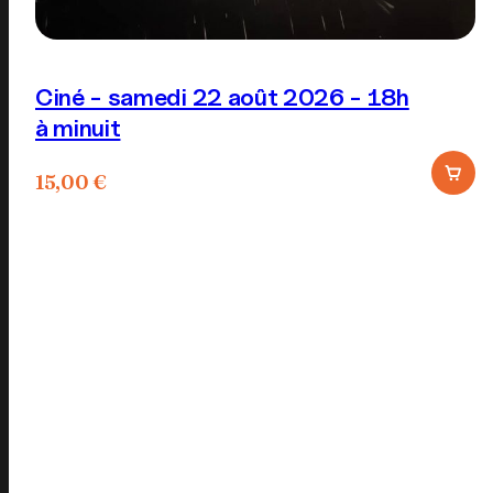
Ciné - samedi 22 août 2026 - 18h
à minuit
15,00
€
Ce
produit
a
plusieurs
variations.
Les
options
peuvent
être
choisies
sur