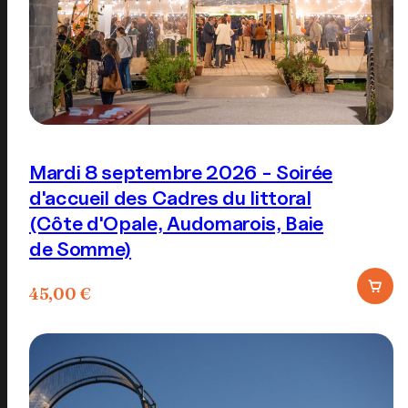
la
page
du
produit
Mardi 8 septembre 2026 - Soirée
d'accueil des Cadres du littoral
(Côte d'Opale, Audomarois, Baie
de Somme)
45,00
€
Ce
produit
a
plusieurs
variations.