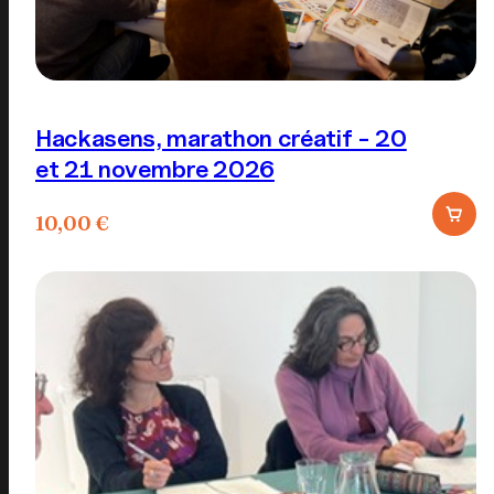
Hackasens, marathon créatif - 20
et 21 novembre 2026
10,00
€
Ce
produit
a
plusieurs
variations.
Les
options
peuvent
être