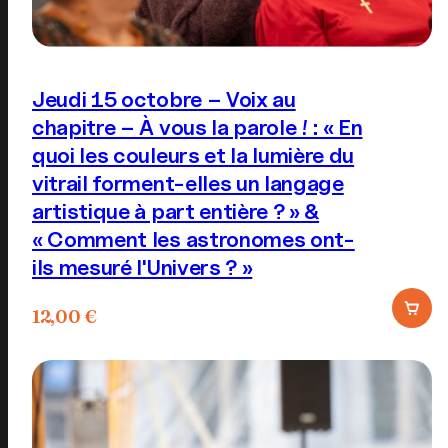
produit
Jeudi 15 octobre – Voix au
chapitre – À vous la parole ! : « En
quoi les couleurs et la lumière du
vitrail forment-elles un langage
artistique à part entière ? » &
« Comment les astronomes ont-
ils mesuré l'Univers ? »
12,00
€