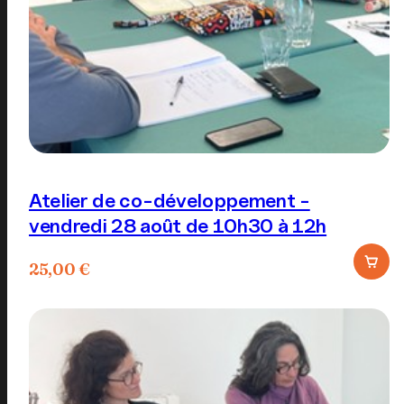
choisies
sur
la
page
du
produit
Atelier de co-développement -
vendredi 28 août de 10h30 à 12h
25,00
€