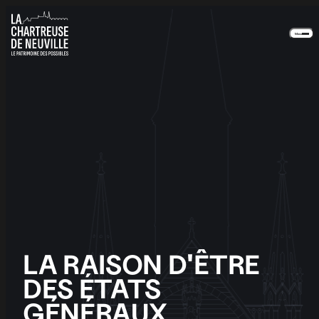
Panneau de gestion des cookies
Menu
Notre newsletter
Recevez chaque mois toute notre actualité
Je m'inscris
En appuyant sur le bouton de validation, vous
acceptez notre
politique de confidentialité
.
LA RAISON D'ÊTRE
DES ÉTATS
GÉNÉRAUX