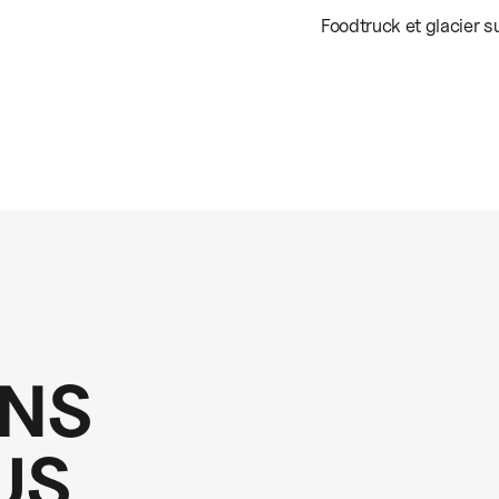
Foodtruck et glacier s
NS
US