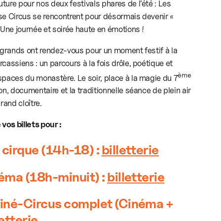
ture pour nos deux festivals phares de l’été : Les
se Circus se rencontrent pour désormais devenir «
 Une journée et soirée haute en émotions !
t grands ont rendez-vous pour un moment festif à la
cassiens : un parcours à la fois drôle, poétique et
ème
spaces du monastère. Le soir, place à la magie du 7
on, documentaire et la traditionnelle séance de plein air
and cloître.
os billets pour :
 cirque (14h-18) :
billetterie
néma (18h-minuit) :
billetterie
 Ciné-Circus complet (Cinéma +
letterie