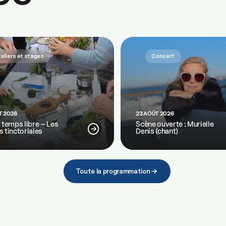
eliers et stages
Concert
T 2026
23 AOÛT 2026
r temps libre – Les
Scène ouverte : Murielle
s tinctoriales
Denis (chant)
Toute la programmation