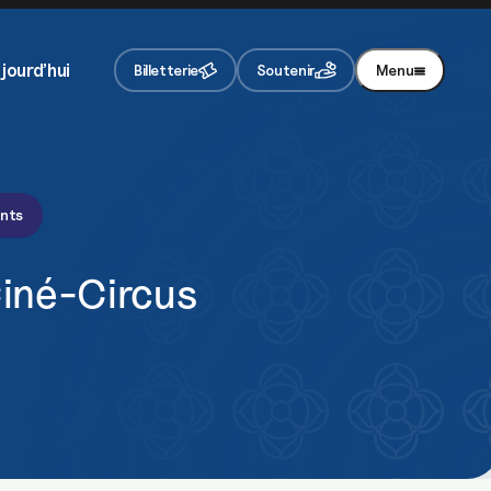
jourd’hui
Billetterie
Soutenir
Menu
ents
Ciné-Circus