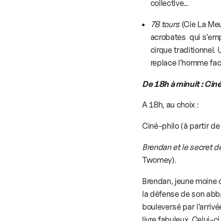
collective…
78 tours
(Cie La Meu
acrobates qui s’empa
cirque traditionnel.
replace l’homme fac
De 18h à minuit : Cin
A 18h, au choix :
Ciné-philo (à partir de
Brendan et le secret de
Twomey).
Brendan, jeune moine d
la défense de son abb
bouleversé par l’arrivé
livre fabuleux. Celui-ci 