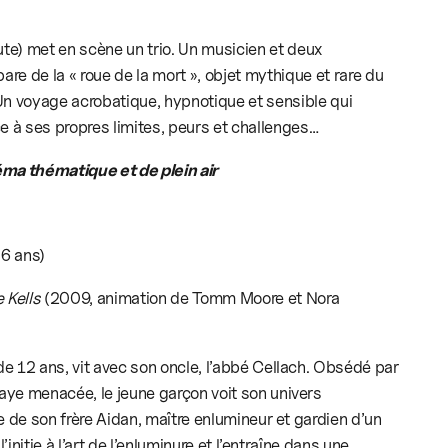
te) met en scène un trio. Un musicien et deux
re de la « roue de la mort », objet mythique et rare du
 Un voyage acrobatique, hypnotique et sensible qui
e à ses propres limites, peurs et challenges…
éma thématique et de plein air
 6 ans)
 Kells
(2009, animation de Tomm Moore et Nora
e 12 ans, vit avec son oncle, l’abbé Cellach. Obsédé par
aye menacée, le jeune garçon voit son univers
e de son frère Aidan, maître enlumineur et gardien d’un
l’initie à l’art de l’enluminure et l’entraîne dans une