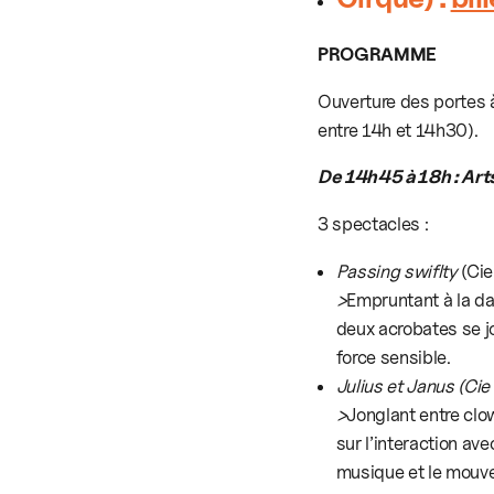
PROGRAMME
Ouverture des portes à
entre 14h et 14h30).
De 14h45 à 18h : Arts
3 spectacles :
Passing swiflty
(Cie
>
Empruntant à la dan
deux acrobates se j
force sensible.
Julius et Janus (Cie
>
Jonglant entre clo
sur l’interaction av
musique et le mouve