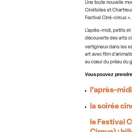
Une toute nouvelle mou
Cinétoiles et Chartreu
Festival Ciné-circus ».
L’après-midi, petits e
découverte des arts cir
vertigineux dans les e
art avec film d’animati
au cœur du préau du gr
Vous pouvez prendre v
l’après-midi
la soirée ci
le Festival
Cirque) :
bil