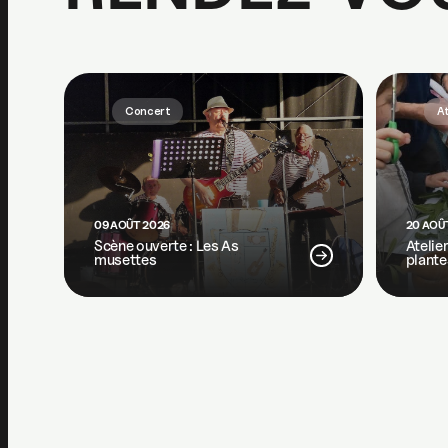
Concert
At
09 AOÛT 2026
20 AOÛ
Scène ouverte : Les As
Atelie
musettes
plante