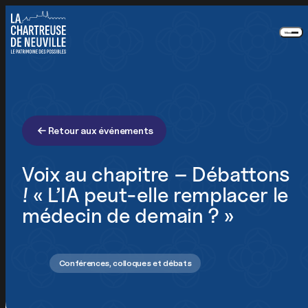
Créateurs et chercheurs
Panneau de gestion des cookies
Aidants et personnes fragilisées
Menu
Nous suivre
Notre newsletter
Retour aux événements
Recevez chaque mois toute notre actualité
Voix au chapitre – Débattons
! « L’IA peut-elle remplacer le
médecin de demain ? »
Je m'inscris
En appuyant sur le bouton de validation, vous
acceptez notre
politique de confidentialité
.
Conférences, colloques et débats