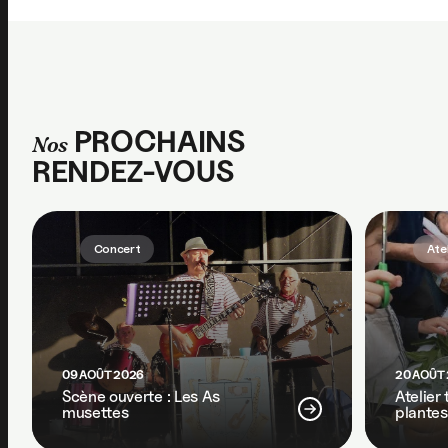
PROCHAINS
Nos
RENDEZ-VOUS
Concert
Ate
09 AOÛT 2026
20 AOÛT
Scène ouverte : Les As
Atelier
musettes
plantes