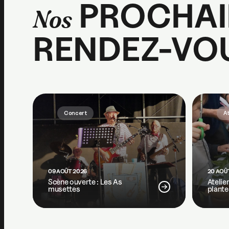
PROCHAI
Nos
RENDEZ-VO
Concert
At
09 AOÛT 2026
20 AOÛ
Scène ouverte : Les As
Atelie
musettes
plante