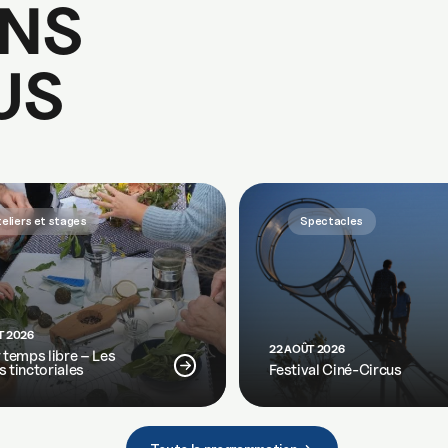
NS
US
eliers et stages
Spectacles
T 2026
22 AOÛT 2026
r temps libre – Les
s tinctoriales
Festival Ciné-Circus