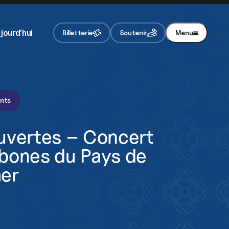
re newsletter
vez chaque mois toute notre actualité
jourd’hui
Billetterie
Soutenir
Menu
Je m'inscris
En appuyant sur le bouton de validation, vous
acceptez notre
politique de confidentialité
.
ents
uvertes – Concert
bones du Pays de
er