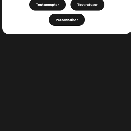
Tout accepter
Tout refuser
Personnaliser
1 Allée de la Chartreuse
62170 Neuville-sous-Montreuil
FRANCE
+33 (0)3 21 06 56 97
association@lachartreusedeneuville.org
Faire un don