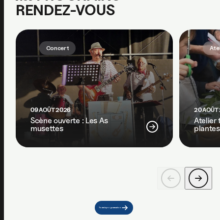
RENDEZ-VOUS
Concert
Ate
09 AOÛT 2026
20 AOÛT
Scène ouverte : Les As
Atelier
musettes
plantes
Toute la programmation