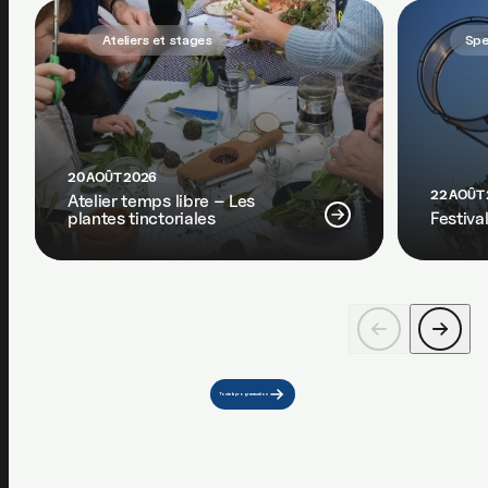
Ateliers et stages
Spe
20 AOÛT 2026
22 AOÛT
Atelier temps libre – Les
plantes tinctoriales
Festiva
Toute la programmation