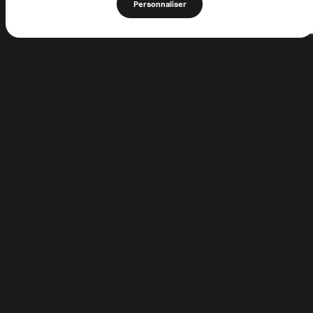
Personnaliser
1 Allée de la Chartreuse
62170 Neuville-sous-Montreuil
FRANCE
+33 (0)3 21 06 56 97
association@lachartreusedeneuville.org
Faire un don