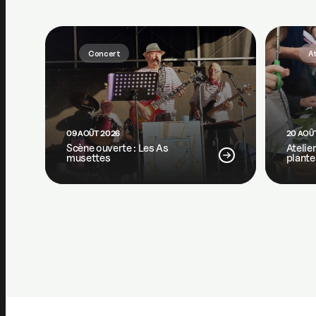
Concert
At
09 AOÛT 2026
20 AOÛ
Scène ouverte : Les As
Atelie
musettes
plante