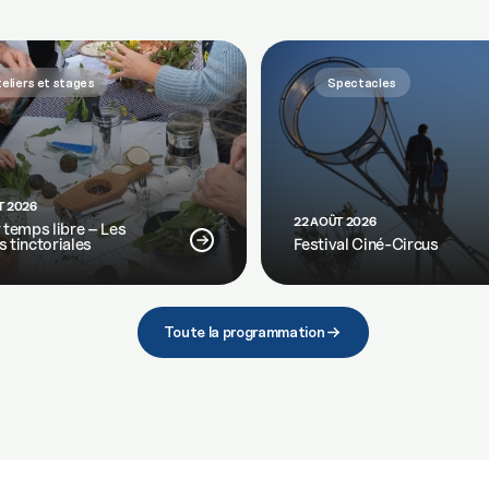
eliers et stages
Spectacles
T 2026
22 AOÛT 2026
r temps libre – Les
s tinctoriales
Festival Ciné-Circus
Toute la programmation