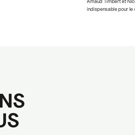
Arnaud Timbert et Nico
indispensable pour le 
NS
US