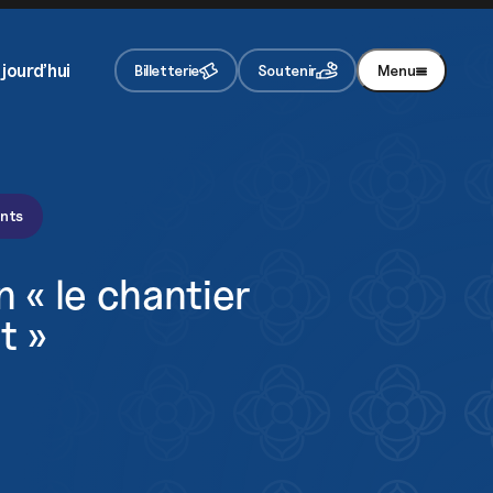
En appuyant sur le bouton de validation, vous
acceptez notre
politique de confidentialité
.
jourd’hui
Billetterie
Soutenir
Menu
ents
n « le chantier
t »