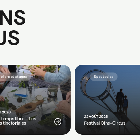
NS
US
eliers et stages
Spectacles
T 2026
22 AOÛT 2026
r temps libre – Les
s tinctoriales
Festival Ciné-Circus