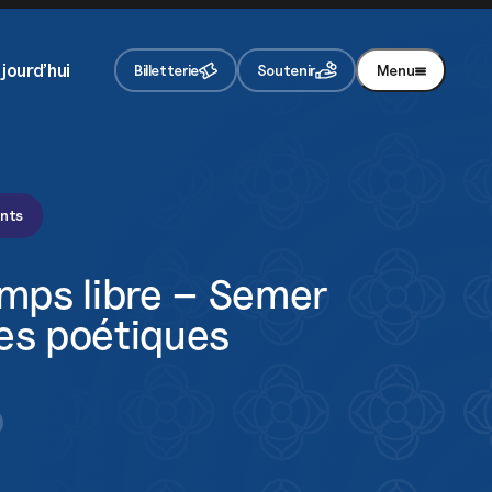
re newsletter
vez chaque mois toute notre actualité
jourd’hui
Billetterie
Soutenir
Menu
Je m'inscris
En appuyant sur le bouton de validation, vous
acceptez notre
politique de confidentialité
.
ents
emps libre – Semer
es poétiques