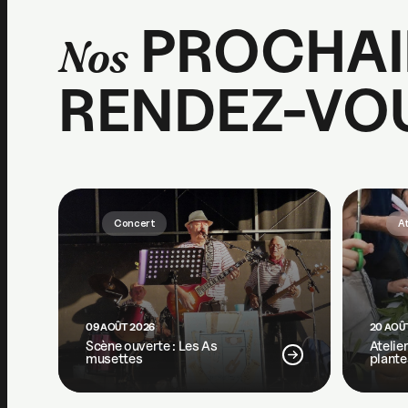
PROCHAI
Nos
RENDEZ-VO
Concert
At
09 AOÛT 2026
20 AOÛ
Scène ouverte : Les As
Atelie
musettes
plante