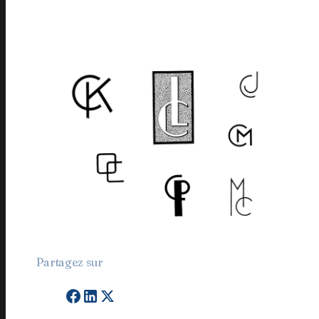
Je m'inscris
En appuyant sur le bouton de validation, vous
acceptez notre
politique de confidentialité
.
Partagez sur