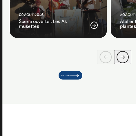
09 AOÛT 2026
20 AOÛT
Scène ouverte : Les As
Atelier
musettes
plantes
Toute la programmation