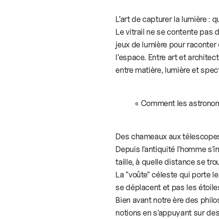
»
&
L’art de capturer la lumière : 
« Comment
Le vitrail ne se contente pas d
les
jeux de lumière pour raconter
astronomes
l’espace. Entre art et archite
ont-
entre matière, lumière et spec
ils
mesuré
« Comment les astronome
l'Univers
?
»
Des chameaux aux télescopes
Depuis l'antiquité l'homme s'in
taille, à quelle distance se tro
La "voûte" céleste qui porte le
se déplacent et pas les étoile
Bien avant notre ère des phi
notions en s'appuyant sur des 