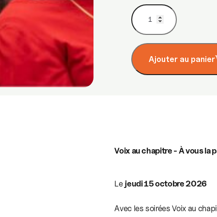
quantité
de
Jeudi
15
Ajouter au panier
octobre
–
Voix
au
chapitre
–
À
vous
Voix au chapitre - À vous la p
la
parole
Le
jeudi 15 octobre 2026
!
:
Avec les soirées Voix au chapi
« En