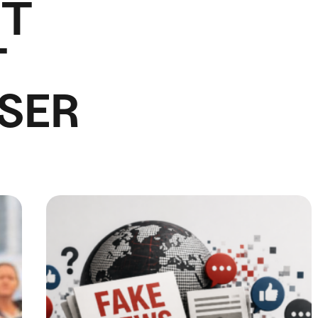
IT
T
SER