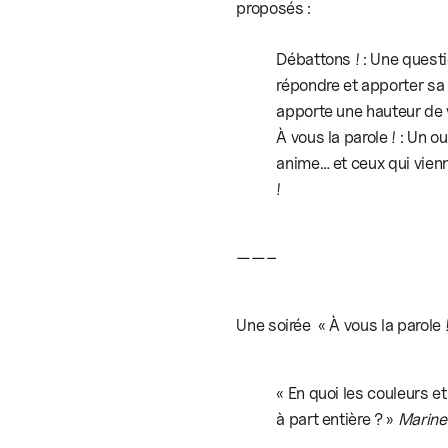
proposés :
quoi
les
Débattons ! : Une questi
couleurs
répondre et apporter sa p
et
apporte une hauteur de v
la
À vous la parole ! : Un 
lumière
anime… et ceux qui vienn
du
!
vitrail
forment-
elles
——–
un
langage
Une soirée « À vous la parole 
artistique
à
part
« En quoi les couleurs et
entière
à part entière ? »
Marine 
?