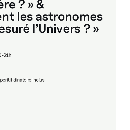
ère ? » &
nt les astronomes
esuré l’Univers ? »
30-21h
éritif dinatoire inclus