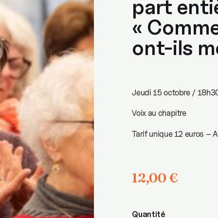
part enti
« Comme
ont-ils m
Jeudi 15 octobre / 18h
Voix au chapitre
Tarif unique 12 euros – Ap
12,00
€
Quantité