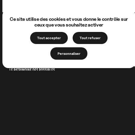
Ce site utilise des cookies et vous donne le contrôle sur
ceux que vous souhaitez activer
Tout accepter
Tout refuser
Personnaliser
1 Allée de la Chartreuse
62170 Neuville-sous-Montreuil
FRANCE
+33 (0)3 21 06 56 97
association@lachartreusedeneuville.org
Faire un don