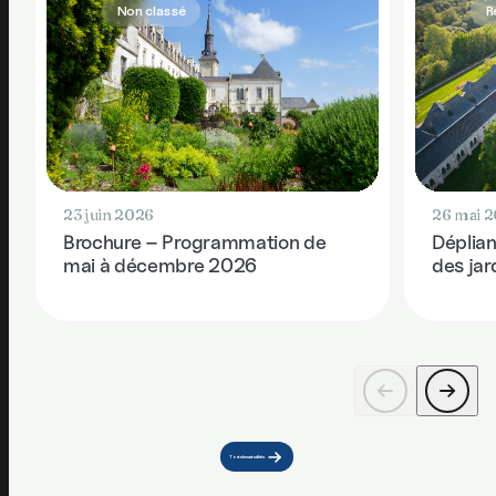
Non classé
R
23 juin 2026
26 mai 
Brochure – Programmation de
Déplian
mai à décembre 2026
des ja
Toute les actualités