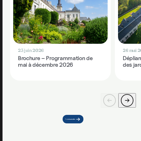
23 juin 2026
26 mai 
Brochure – Programmation de
Déplian
mai à décembre 2026
des ja
Toute les actualités