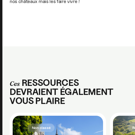
nos châteaux mais les faire vivre !
RESSOURCES
Ces
DEVRAIENT ÉGALEMENT
VOUS PLAIRE
Non classé
R