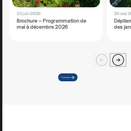
23 juin 2026
26 mai 
Brochure – Programmation de
Déplian
mai à décembre 2026
des ja
Toute les actualités