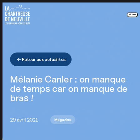
Panneau de gestion des cookies
Menu
Retour aux actualités
Mélanie Canler : on manque
de temps car on manque de
bras !
29 avril 2021
Magazine