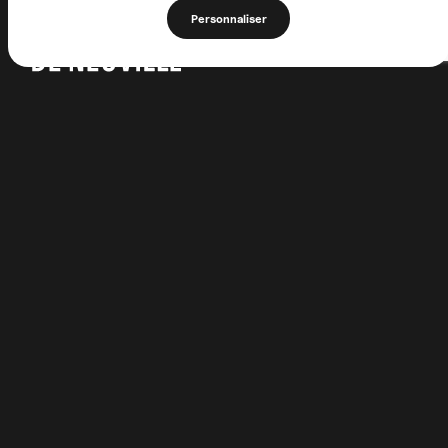
Personnaliser
1 Allée de la Chartreuse
62170 Neuville-sous-Montreuil
FRANCE
+33 (0)3 21 06 56 97
association@lachartreusedeneuville.org
Faire un don
Notre accompagnement
Entreprises et organisations
Acteurs publics