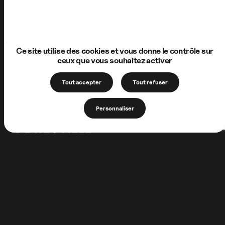
Ce site utilise des cookies et vous donne le contrôle sur
ceux que vous souhaitez activer
Tout accepter
Tout refuser
Personnaliser
1 Allée de la Chartreuse
62170 Neuville-sous-Montreuil
FRANCE
+33 (0)3 21 06 56 97
association@lachartreusedeneuville.org