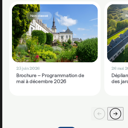
Non classé
R
23 juin 2026
26 mai 
Brochure – Programmation de
Déplian
mai à décembre 2026
des ja