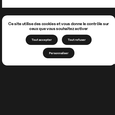
Ce site utilise des cookies et vous donne le contrôle sur
ceux que vous souhaitez activer
Tout accepter
Tout refuser
Personnaliser
1 Allée de la Chartreuse
62170 Neuville-sous-Montreuil
FRANCE
+33 (0)3 21 06 56 97
association@lachartreusedeneuville.org
Faire un don