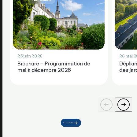
23 juin 2026
26 mai 
Brochure – Programmation de
Déplian
mai à décembre 2026
des ja
Toute les actualités