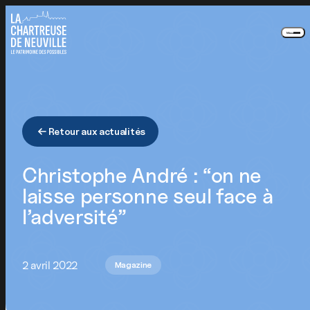
Panneau de gestion des cookies
Menu
Retour aux actualités
Christophe André : “on ne
laisse personne seul face à
l’adversité”
2 avril 2022
Magazine