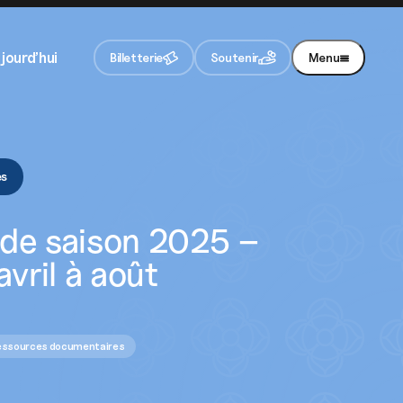
jourd’hui
Billetterie
Soutenir
Menu
re newsletter
vez chaque mois toute notre actualité
Je m'inscris
és
En appuyant sur le bouton de validation, vous
acceptez notre
politique de confidentialité
.
 de saison 2025 –
avril à août
essources documentaires