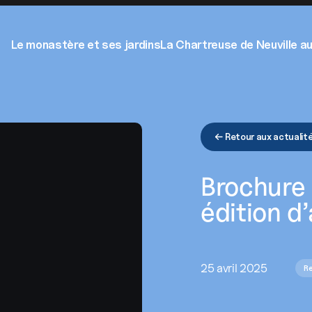
actez-nous
Le monastère et ses jardins
La Chartreuse de Neuville au
Not
Rece
Retour aux actualit
Brochure
édition d’
25 avril 2025
R